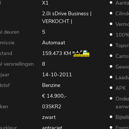
l
X1
Aantal
2.0i sDrive Business |
Cilin
VERKOCHT |
Verm
l deuren
5
100%
missie
Automaat
Topsn
rstand
159.473 KM
Carro
l versnellingen
8
Gewic
jaar
14-10-2011
Laad
stof
Benzine
APK
€ 14.900,-
Onder
eken
03SKR2
aanw
zwart
Bijtel
eurkleur
antraciet
Energ