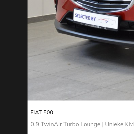
FIAT 500
0.9 TwinAir Turbo Lounge | Unieke K