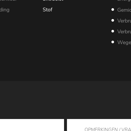
ding
Stof
Gemid
Verbr
Verbr
Wegen