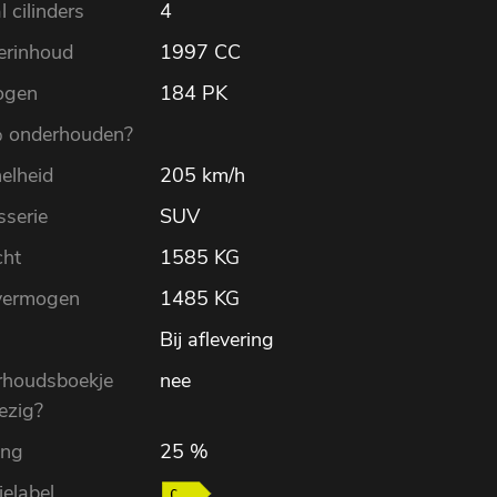
 cilinders
4
derinhoud
1997 CC
ogen
184 PK
 onderhouden?
elheid
205 km/h
sserie
SUV
ht
1585 KG
vermogen
1485 KG
Bij aflevering
houdsboekje
nee
ezig?
ling
25 %
ielabel