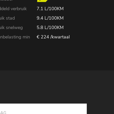
deld verbruik
7.1 L/100KM
uik stad
9.4 L/100KM
uik snelweg
5.8 L/100KM
belasting min
€ 224 /kwartaal